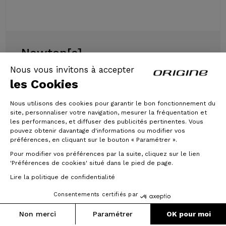
Newton[e]
Nous vous invitons à accepter
les Cookies
The Newton[e] redefines the standards
of electric-assist gravel by combining
performance, lightness and technology.
Nous utilisons des cookies pour garantir le bon fonctionnement du
It is the world's lightest electric-assist
site, personnaliser votre navigation, mesurer la fréquentation et
les performances, et diffuser des publicités pertinentes. Vous
gravel bike, offering powerful torque
pouvez obtenir davantage d'informations ou modifier vos
(65Nm and 275W) and a range of 100
préférences, en cliquant sur le bouton « Paramétrer ».
km. Designed around a high-end carbon
frame developed specifically for electric
Pour modifier vos préférences par la suite, cliquez sur le lien
assistance, it preserves the sensations
'Préférences de cookies' situé dans le pied de page.
of a traditional gravel bike. The result is a
Lire la politique de confidentialité
natural, dynamic and comfortable riding
experience, designed for demanding
Consentements certifiés par
cyclists who want to go further without
compromise.
Non merci
Paramétrer
OK pour moi