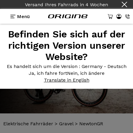
Versand Ihres Fahrrads
in
4 Wochen
Menü
Befinden Sie sich auf der
Präsentation
Vorlagen
Technologien
richtigen Version unserer
Website?
Es handelt sich um die Version
: Germany - Deutsch
Ja, ich fahre fort
Nein, ich ändere
Translate in English
Elektrische Fahrräder
>
Gravel
>
NewtonGR