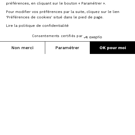
préférences, en cliquant sur le bouton « Paramétrer ».
Pour modifier vos préférences par la suite, cliquez sur le lien
'Préférences de cookies' situé dans le pied de page.
Lire la politique de confidentialité
Consentements certifiés par
Non merci
Paramétrer
OK pour moi
Axeptio consent
Plateforme de Gestion du Consentement : Personnalisez vos O
Notre plateforme vous permet d'adapter et de gérer vos paramètr
Das Origine Racing Team: eine Geschichte
voller Leidenschaft und Ehrgeiz
Eine Begegnung, eine Ambition, eine
Selbstverständlichkeit
Die Geschichte des Origine Racing Teams
beginnt mit einem Treffen von Enthusiasten:
Elite-Athleten und -Techniker und die
Gründer von Origine. Durch einen
gemeinsamen Ehrgeiz vereint, teilten sie