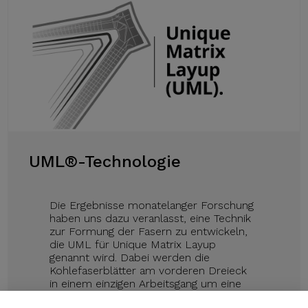
UML®-Technologie
Die Ergebnisse monatelanger Forschung
haben uns dazu veranlasst, eine Technik
zur Formung der Fasern zu entwickeln,
die UML für Unique Matrix Layup
genannt wird. Dabei werden die
Kohlefaserblätter am vorderen Dreieck
in einem einzigen Arbeitsgang um eine
einzige Matrix herum zusammengefügt.