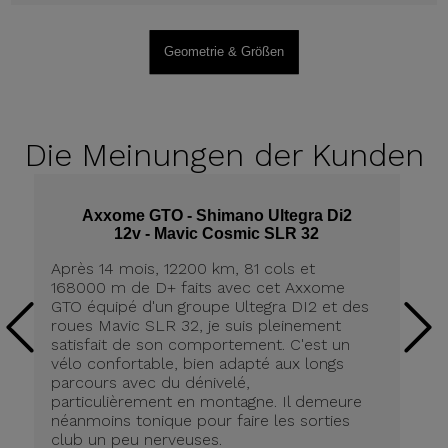
Geometrie & Größen
Die Meinungen
der Kunden
Axxome GTO - Shimano Ultegra Di2
12v - Mavic Cosmic SLR 32
Après 14 mois, 12200 km, 81 cols et
Ap
168000 m de D+ faits avec cet Axxome
A
GTO équipé d'un groupe Ultegra DI2 et des
ro
roues Mavic SLR 32, je suis pleinement
tr
satisfait de son comportement. C'est un
co
vélo confortable, bien adapté aux longs
pn
parcours avec du dénivelé,
ré
particulièrement en montagne. Il demeure
de
néanmoins tonique pour faire les sorties
in
club un peu nerveuses.
on