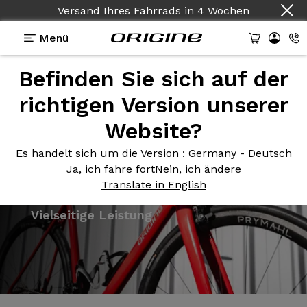
Versand Ihres Fahrrads
in
4 Wochen
Menü
Befinden Sie sich auf der
Präsentation
Vorlagen
Technologien
richtigen Version unserer
Website?
Es handelt sich um die Version
: Germany - Deutsch
Ja, ich fahre fort
Nein, ich ändere
Translate in English