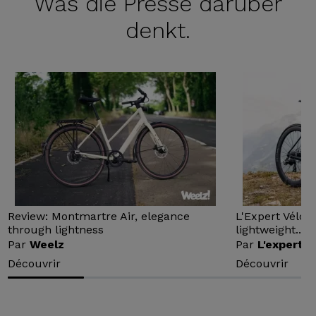
Was die
Presse darüber
denkt.
Review: Montmartre Air, elegance
L'Expert Vélo 
through lightness
lightweight...
Par
Weelz
Par
L'expert v
Découvrir
Découvrir