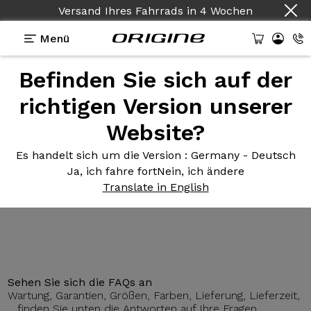
Versand Ihres Fahrrads
in
4 Wochen
Menü
Befinden Sie sich auf der
Präsentation
Technologien
richtigen Version unserer
Website?
FS-Theorem
GTR 120mm
Es handelt sich um die Version
: Germany - Deutsch
Ja, ich fahre fort
Nein, ich ändere
Translate in English
Sehen Sie sich die FAQs an
Wartung, Garantien, Größen, Farben, Lieferung, Lieferzeit,
... finden Sie unten die Antworten auf Ihre Fragen.