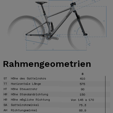
Rahmengeometrien
S
ST
Höhe des Sattelrohrs
410
TT
Horizontale Länge
575
HT
Höhe Steuerrohr
90
HR
Höhe Standardrichtung
150
HR
Höhe mögliche Richtung
Von 145 à 170
SA
Sattelrohrwinkel
75.3
AH
Richtungswinkel
66.9