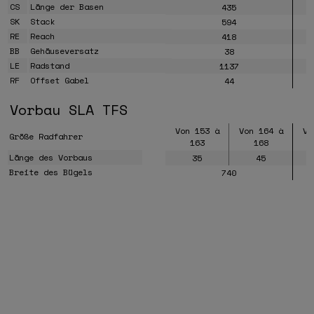
CS
Länge der Basen
435
SK
Stack
594
RE
Reach
418
BB
Gehäuseversatz
38
LE
Radstand
1137
RF
Offset Gabel
44
Vorbau SLA TFS
Von 153 à
Von 164 à
Vo
Größe Radfahrer
163
168
Länge des Vorbaus
35
45
Breite des Bügels
740