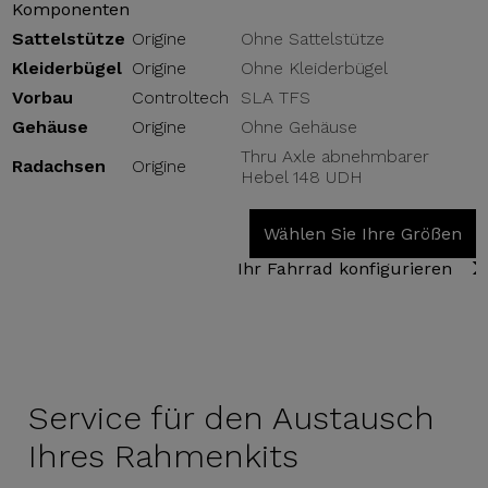
Komponenten
Sattelstütze
Origine
Ohne Sattelstütze
Kleiderbügel
Origine
Ohne Kleiderbügel
Vorbau
Controltech
SLA TFS
Gehäuse
Origine
Ohne Gehäuse
Thru Axle abnehmbarer
Radachsen
Origine
Hebel 148 UDH
Wählen Sie Ihre Größen
Ihr Fahrrad konfigurieren
Service für
den Austausch
Ihres Rahmenkits