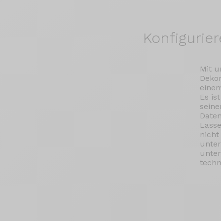
Konfigurie
Mit u
Dekor
einem
Es is
seine
Daten
Lasse
nicht
unter
unter
techn