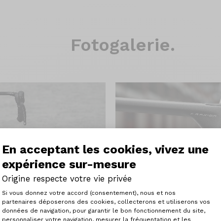
Fotogalerie.
En acceptant les cookies, vivez une
expérience sur-mesure
Origine respecte votre vie privée
Plateforme de Gestion du Consenteme
Si vous donnez votre accord (consentement), nous et nos
partenaires déposerons des cookies, collecterons et utiliserons vos
données de navigation, pour garantir le bon fonctionnement du site,
personnaliser votre navigation, mesurer la fréquentation et les
Axeptio consent