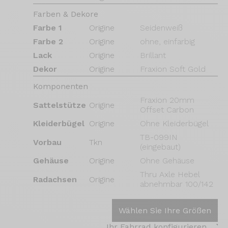
Farben & Dekore
Farbe 1
Origine
Seidenweiß
Farbe 2
Origine
ohne, einfarbig
Lack
Origine
Brillant
Dekor
Origine
Fraxion Soft Gold
Komponenten
Fraxion 20mm
Sattelstütze
Origine
Offset Carbon
Kleiderbügel
Origine
Ohne Kleiderbügel
TB-099IN
Vorbau
Tkn
(eingebaut)
Gehäuse
Origine
Ohne Gehäuse
Thru Axle Hebel
Radachsen
Origine
abnehmbar 100/142
Wählen Sie Ihre Größen
Ihr Fahrrad konfigurieren