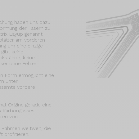
schung haben uns dazu
 Formung der Fasern zu
trix Layup genannt
blätter am vorderen
ang um eine einzige
gibt keine
ckstände, keine
ser ohne Fehler.
en Form ermöglicht eine
rn unter
esamte vordere
hat Origine gerade eine
es Karbongusses
uren von
n Rahmen weltweit, die
 profitieren.