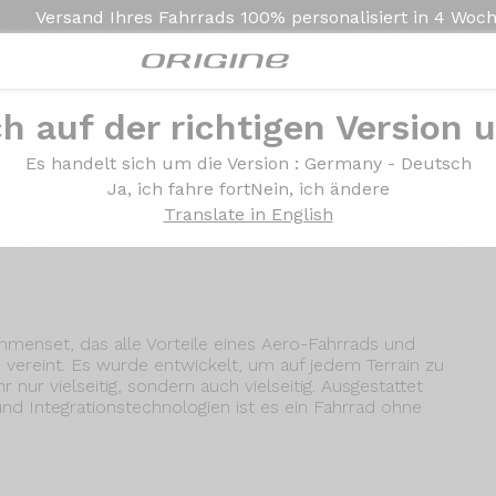
Versand Ihres Fahrrads
100% personalisiert in
4 Woc
ch auf der richtigen Version 
Präsentation
Technologien
Es handelt sich um die Version
: Germany - Deutsch
Ja, ich fahre fort
Nein, ich ändere
Translate in English
Rahmenset, das alle Vorteile eines Aero-Fahrrads und
h vereint. Es wurde entwickelt, um auf jedem Terrain zu
r nur vielseitig, sondern auch vielseitig. Ausgestattet
d Integrationstechnologien ist es ein Fahrrad ohne