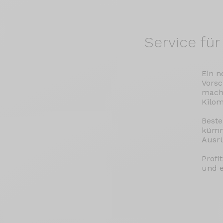
Service für
Ein n
Vorsc
macht
Kilom
Beste
kümme
Ausr
Profi
und e