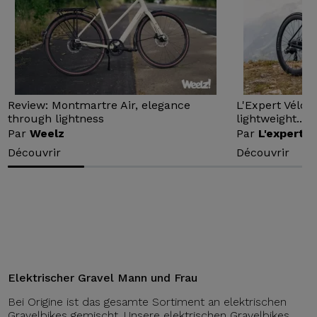
Review: Montmartre Air, elegance
L'Expert Vélo 
through lightness
lightweight...
Par
Weelz
Par
L'expert v
Découvrir
Découvrir
Elektrischer Gravel Mann und Frau
Bei Origine ist das gesamte Sortiment an elektrischen
Gravelbikes gemischt. Unsere elektrischen Gravelbikes