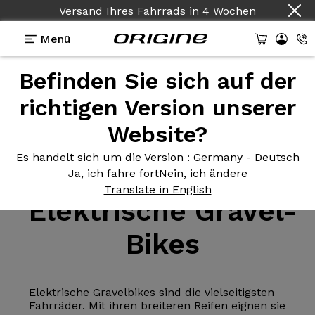
Versand Ihres Fahrrads
in
4 Wochen
Menü
Befinden Sie sich auf der
richtigen Version unserer
Website?
Elektrische Fahrräder
>
Gravel
Es handelt sich um die Version
: Germany - Deutsch
Ja, ich fahre fort
Nein, ich ändere
Translate in English
Elektrische
Gravel-
Bikes
Elektrische Gravelbikes sind die vielseitigsten
Fahrräder. Mit ihren breiteren Reifen eignen sie