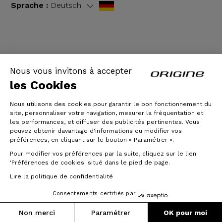
Sprache :
Deutsch
AGB
|
Rechtliche Hinweise
Nous vous invitons à accepter
les Cookies
Nous utilisons des cookies pour garantir le bon fonctionnement du
site, personnaliser votre navigation, mesurer la fréquentation et
les performances, et diffuser des publicités pertinentes. Vous
pouvez obtenir davantage d'informations ou modifier vos
préférences, en cliquant sur le bouton « Paramétrer ».
Pour modifier vos préférences par la suite, cliquez sur le lien
© Origine Cycles
'Préférences de cookies' situé dans le pied de page.
Lire la politique de confidentialité
Consentements certifiés par
Non merci
Paramétrer
OK pour moi