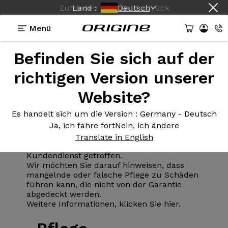
Zufrieden oder Geld zurück
Land :
Deutsch
Menü
Pflege
Ihres Fahrrads
Befinden Sie sich auf der
richtigen Version unserer
Garantie
Website?
Es handelt sich um die Version
: Germany - Deutsch
Garantiefälle werden ausschließlich von
Ja, ich fahre fort
Nein, ich ändere
unserem Werk betreut.
Entscheidungen über Garantieleistungen
Translate in English
werden ausschließlich vom Origine-
Kundendienst getroffen.
Wir möchten Sie darauf hinweisen, dass
mangelnde oder falsche Pflege zu Schäden
führen kann, die nicht von der Garantie
abgedeckt werden.
Weitere Informationen,
klicken Sie hier
.