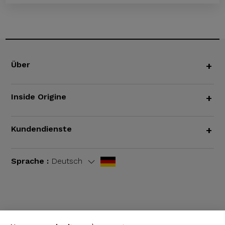
Über
+
Inside Origine
+
Kundendienste
+
Sprache :
Deutsch
AGB
|
Rechtliche Hinweise