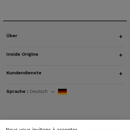
Über
+
Inside Origine
+
Kundendienste
+
Sprache :
Deutsch
AGB
|
Rechtliche Hinweise
Nous vous invitons à accepter