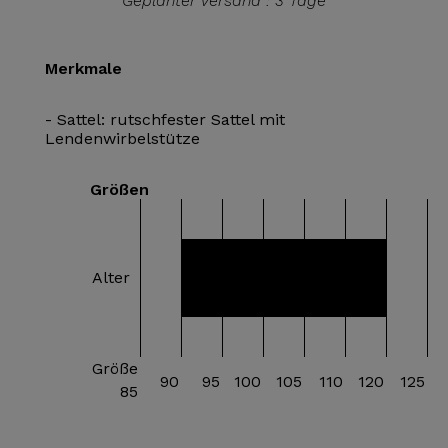
Geplanter Versand : 3 Tage
Merkmale
- Sattel: rutschfester Sattel mit
Lendenwirbelstütze
Größen
20 Monate bis 4
Alter
Jahre
Größe
90
95
100
105
110
120
125
85