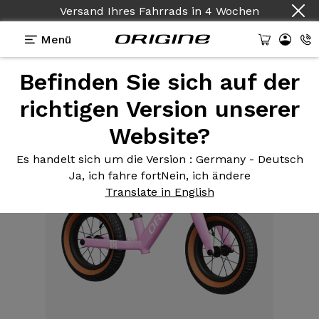
Versand Ihres Fahrrads
in
4 Wochen
Menü
Befinden Sie sich auf der
Ausstattungen
>
Draisine
>
Draisine 12 Zoll Pink
richtigen Version unserer
Website?
Es handelt sich um die Version
: Germany - Deutsch
Ja, ich fahre fort
Nein, ich ändere
Translate in English