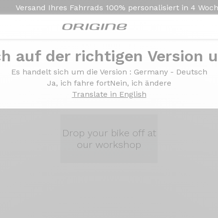
Versand Ihres Fahrrads
100% personalisiert in
4 Woc
prächstermine
ch auf der richtigen Version 
Es handelt sich um die Version
: Germany - Deutsch
Ja, ich fahre fort
Nein, ich ändere
Translate in English
Drop your bike off at
our workshop