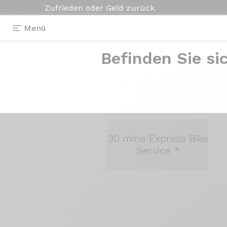
Zufrieden oder Geld zurück
Menü
Kalender
der Ges
Befinden Sie si
Art des Termins
30 mins Express Bike
Service *