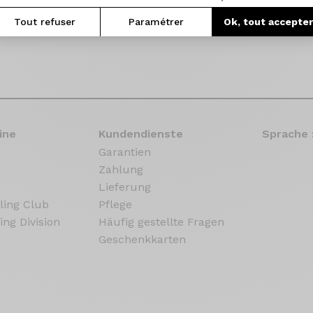
Tout refuser
Paramétrer
Ok, tout accepte
ine
Kundendienste
Sprache 
Garantien
Zahlung
Lieferung
ling Club
Pflege
ing Division
Häufig gestellte Fragen
Geschenkkarten