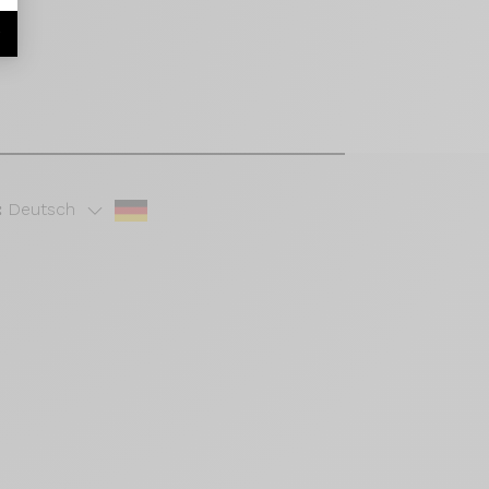
r
:
Deutsch