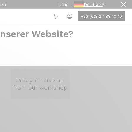
hen
Land :
Deutsch
+33 (0)3 27 88 10 10
unserer Website?
Pick your bike up
from our workshop