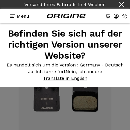
Versand Ihres Fahrrads
in
4 Wochen
Menü
Befinden Sie sich auf der
Ausstattungen
>
Bremsbacke / Bremsklotz
>
Bremsbeläge für die Straße Ice Tech L05A Harz
richtigen Version unserer
Website?
Es handelt sich um die Version
: Germany - Deutsch
Ja, ich fahre fort
Nein, ich ändere
Translate in English