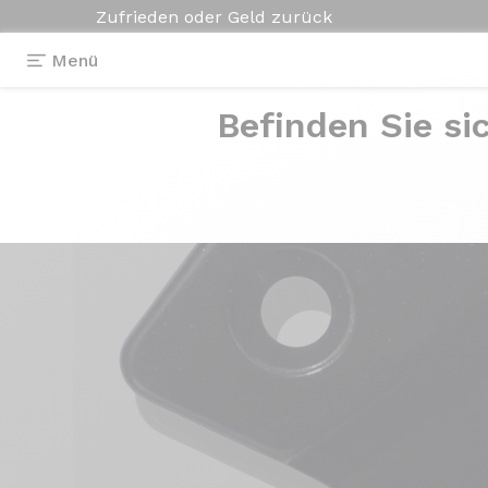
Zufrieden oder Geld zurück
Menü
Befinden Sie si
Ausstattungen
>
Ausfallende des Umwerfers
>
F