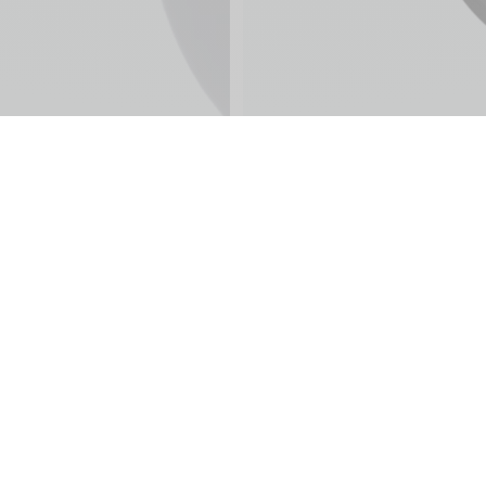
ine
Kundendienste
Sprache 
Garantien
Zahlung
Lieferung
ling Club
Pflege