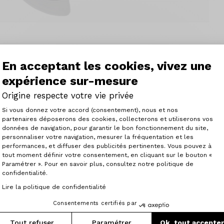
En acceptant les cookies, vivez une
ompatibel mit dem Origine Axxome-Rahmen 2 Scheibenb
expérience sur-mesure
Origine respecte votre vie privée
Plateforme de Gestion du Consenteme
Si vous donnez votre accord (consentement), nous et nos
partenaires déposerons des cookies, collecterons et utiliserons vos
données de navigation, pour garantir le bon fonctionnement du site,
personnaliser votre navigation, mesurer la fréquentation et les
Axeptio consent
performances, et diffuser des publicités pertinentes. Vous pouvez à
tout moment définir votre consentement, en cliquant sur le bouton «
Articles similaires
Paramétrer ». Pour en savoir plus, consultez notre politique de
confidentialité.
Lire la politique de confidentialité
Consentements certifiés par
Tout refuser
Paramétrer
Ok, tout accepte