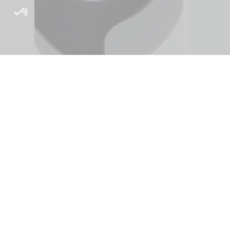
Über
Inside Orig
Philosophie Herkunft
Blog
Forschung und
Presse
Entwicklung
Tutorials
Online-Verkauf
Origine Cyc