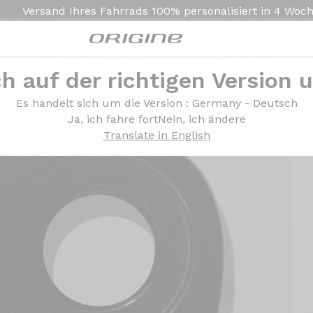
Versand Ihres Fahrrads
100% personalisiert in
4 Woc
ch auf der richtigen Version 
ür Rahmen Origine Axxome GT / GTR 2. Generation (Evo)
Es handelt sich um die Version
: Germany - Deutsch
Ja, ich fahre fort
Nein, ich ändere
Translate in English