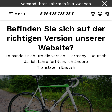
Versand Ihres Fahrrads
in
4 Wochen
Menü
Befinden Sie sich auf der
Photos
> Axxome II 350 - Blanc Cristal - Vert Lime
richtigen Version unserer
Axxome II
350 - Blanc Cristal
Website?
- Vert Lime
Es handelt sich um die Version
: Germany - Deutsch
Ja, ich fahre fort
Nein, ich ändere
Translate in English