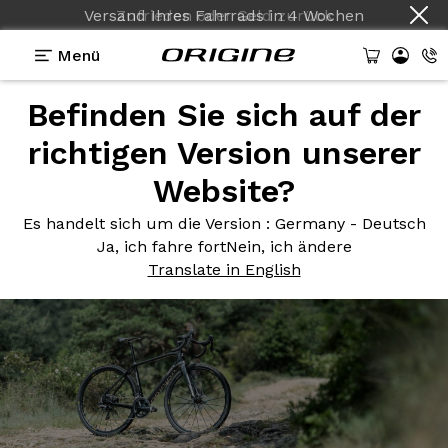
Versand Ihres Fahrrads
in
4 Wochen
Menü
Befinden Sie sich auf der
Photos
> Graxx Fibre apparente / Gris Titane
richtigen Version unserer
Graxx Fibre
apparente / Gris
Website?
Titane
Es handelt sich um die Version
: Germany - Deutsch
Ja, ich fahre fort
Nein, ich ändere
Translate in English