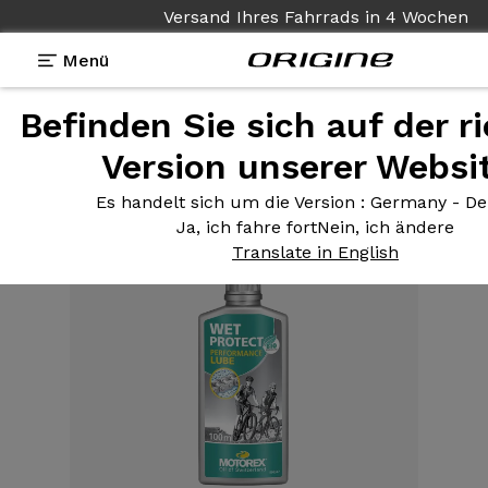
Versand Ihres Fahrrads
in
4 Wochen
Menü
Befinden Sie sich auf der r
Ausstattungen
>
Pflegeprodukte
>
Kettenschmiermittel Wet Protect Flasche 100ml
Version unserer Websi
Es handelt sich um die Version
: Germany - D
Ja, ich fahre fort
Nein, ich ändere
Translate in English