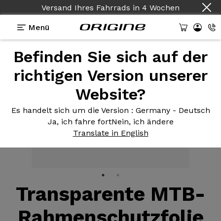
Versand Ihres Fahrrads
in
4 Wochen
Menü
Befinden Sie sich auf der
Ausstattungen
>
Rahmenschutz
>
Transparente
Schutzfolie MTB 380 Mikron
richtigen Version unserer
Website?
Es handelt sich um die Version
: Germany - Deutsch
Ja, ich fahre fort
Nein, ich ändere
Translate in English
Transparente MTB-
Rahmenschutzfolie