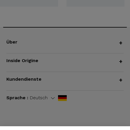
Über
+
Inside Origine
+
Kundendienste
+
Sprache :
Deutsch
AGB
|
Rechtliche Hinweise