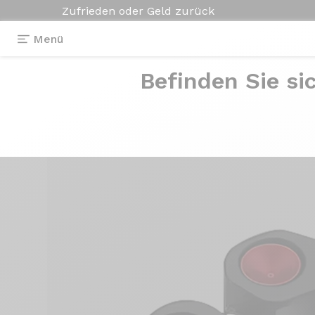
Zufrieden oder Geld zurück
Menü
Befinden Sie si
Ausstattungen
>
Sattelklemme
>
Sitzklemme (18 