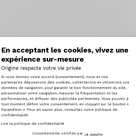
En acceptant les cookies, vivez une
expérience sur-mesure
mit dem Standard 31.8. Kompatibel mit den Rahmen Axxome
s Aluminium gefertigt und aus dem Vollen gefräst für ein 
Origine respecte votre vie privée
Plateforme de Gestion du Consenteme
Si vous donnez votre accord (consentement), nous et nos
partenaires déposerons des cookies, collecterons et utiliserons vos
données de navigation, pour garantir le bon fonctionnement du site,
personnaliser votre navigation, mesurer la fréquentation et les
Axeptio consent
performances, et diffuser des publicités pertinentes. Vous pouvez à
tout moment définir votre consentement, en cliquant sur le bouton «
Paramétrer ». Pour en savoir plus, consultez notre politique de
confidentialité.
Articles similaires
Lire la politique de confidentialité
Consentements certifiés par