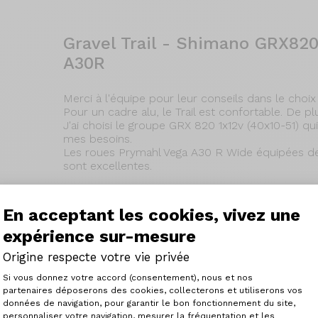
Gravel Trail - Shimano GRX82
A30R
Merci à l'équipe pour leur conseils dans le choix
Pour un cadre alu, le Trail est confortable. De pl
J'ai choisi le groupe GRX 820 1x12v (40x10-51) q
mes besoins.
Les roues Prymahl Vega A30 R Wide équipées des
sont excellentes.
08/02/2025
En acceptant les cookies, vivez une
Lesen Sie mehr
expérience sur-mesure
Origine respecte votre vie privée
Plateforme de Gestion du Consenteme
Si vous donnez votre accord (consentement), nous et nos
partenaires déposerons des cookies, collecterons et utiliserons vos
Fraxion GTR - Shimano Ultegra
données de navigation, pour garantir le bon fonctionnement du site,
personnaliser votre navigation, mesurer la fréquentation et les
Axeptio consent