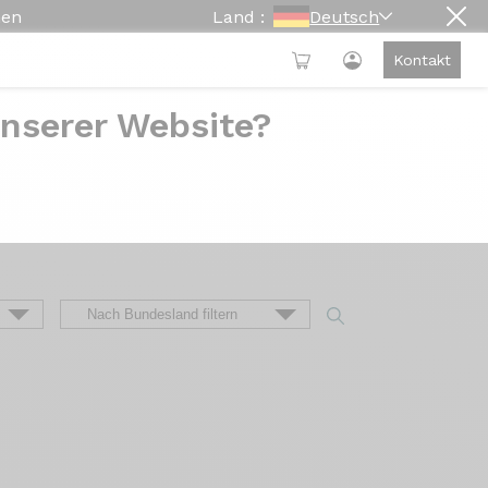
hen
Land :
Deutsch
Kontakt
unserer Website?
igine
te, von der Konfiguration des Fahrrads