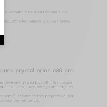
r doucement mais aussi très vite si on
jolie , attire les regards avec ces belles
r
oues prymal orion c35 pro.
ies devenant un peu plus difficiles chaque
cquérir ce vélo, 100% configurable et je ne
ture vernie), assistance très progressive, peu
 ce vélo permet de très