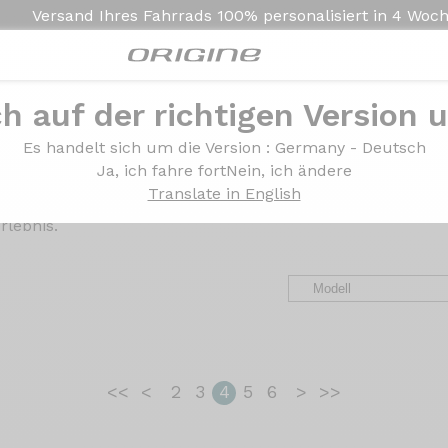
Versand Ihres Fahrrads
100% personalisiert in
4 Woc
ch auf der richtigen Version 
en und
-erfahrungen Or
Es handelt sich um die Version
: Germany - Deutsch
Ja, ich fahre fort
Nein, ich ändere
Translate in English
nrädern, Gravelbikes, MTBs und E-Bikes. Erfahrungsberich
rlebnis.
<<
<
2
3
4
5
6
>
>>