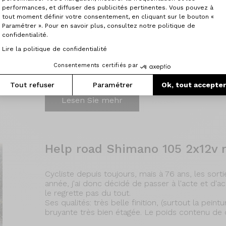
C50Pro
performances, et diffuser des publicités pertinentes. Vous pouvez à
tout moment définir votre consentement, en cliquant sur le bouton «
Super vélo , comportement très sain , sait roule
Paramétrer ». Pour en savoir plus, consultez notre politique de
appui un peu !
confidentialité.
Vélo polyvalent malgré sa forme , et surtout très 
Lire la politique de confidentialité
couleurs !
Consentements certifiés par
29/01/2025
Tout refuser
Paramétrer
Ok, tout accepte
Lesen Sie mehr
Help road Shimano 105 2x12v r
Cycliste depuis toujours, mais à 76 ans, les sort
année, j'ai donc décidé de passer à l'acte et d'a
le regrette pas du tout.
Ses qualités: très belle finition, (surtout la pein
bruyante très bien étagée. Le poids contenu de