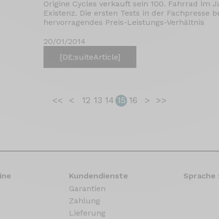
Origine Cycles verkauft sein 100. Fahrrad im
Existenz. Die ersten Tests in der Fachpress
hervorragendes Preis-Leistungs-Verhältnis
20/01/2014
[DE:suiteArticle]
<<
<
12
13
14
15
16
>
>>
ine
Kundendienste
Sprache 
Garantien
Zahlung
Lieferung