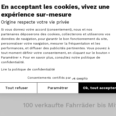
02/05/2014
En acceptant les cookies, vivez une
[DE:suiteArticle]
expérience sur-mesure
Origine respecte votre vie privée
Plateforme de Gestion du Consenteme
Si vous donnez votre accord (consentement), nous et nos
partenaires déposerons des cookies, collecterons et utiliserons vos
1. Sieg der ESEG Douai auf ei
données de navigation, pour garantir le bon fonctionnement du site,
Axxome
personnaliser votre navigation, mesurer la fréquentation et les
Axeptio consent
performances, et diffuser des publicités pertinentes. Vous pouvez à
tout moment définir votre consentement, en cliquant sur le bouton «
50 Jahre nach Eddy Merckx gewinnt Matthias 
Paramétrer ». Pour en savoir plus, consultez notre politique de
von Brüssel-Opwijk auf einem Origine Axxome
confidentialité.
Lire la politique de confidentialité
08/03/2014
Consentements certifiés par
[DE:suiteArticle]
Tout refuser
Paramétrer
Ok, tout accepte
100 verkaufte Fahrräder bis Mi