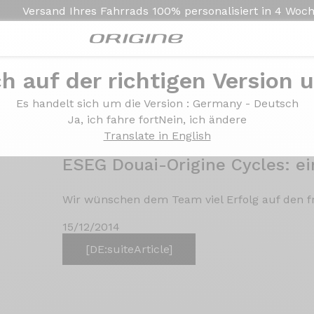
Versand Ihres Fahrrads
100% personalisiert in
4 Woc
kunft
ch auf der richtigen Version 
Es handelt sich um die Version
: Germany - Deutsch
<<
<
12
13
14
15
16
>
>>
Ja, ich fahre fort
Nein, ich ändere
Translate in English
ESEG Douai-Origine Cycles: e
Wir wünschen dem Team viel Erfolg auf den f
15/12/2014
[DE:suiteArticle]