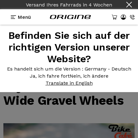
Versand Ihres Fahrrads
in
4 Wochen
Menü
Befinden Sie sich auf der
Tests von Prymahl-Laufrädern
>
Fast 1.000 km und
10.000 m D+ mit den Prymahl C35 Pro Wide Gravel
richtigen Version unserer
Wheels
Fast 1.000
km und
Website?
10.000 m D+ mit den
Es handelt sich um die Version
: Germany - Deutsch
Ja, ich fahre fort
Nein, ich ändere
Prymahl C35 Pro
Translate in English
Wide Gravel Wheels