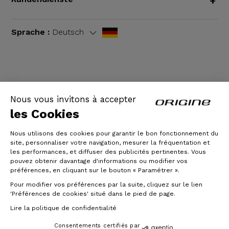
+
Sprache :
Deutsch
AGB
|
Rechtliche Hinweise
Nous vous invitons à accepter
les Cookies
Nous utilisons des cookies pour garantir le bon fonctionnement du
site, personnaliser votre navigation, mesurer la fréquentation et
les performances, et diffuser des publicités pertinentes. Vous
pouvez obtenir davantage d'informations ou modifier vos
préférences, en cliquant sur le bouton « Paramétrer ».
Pour modifier vos préférences par la suite, cliquez sur le lien
© Origine Cycles
'Préférences de cookies' situé dans le pied de page.
Lire la politique de confidentialité
Consentements certifiés par