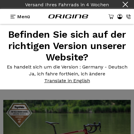
Versand Ihres Fahrrads
in
4 Wochen
Menü
Befinden Sie sich auf der
Fahrradtests Herkunft
>
Der Graxx II gewinnt die
Top Velo Awards Gravel 2021!
richtigen Version unserer
Der Graxx
II gewinnt
Website?
die Top Velo Awards
Es handelt sich um die Version
: Germany - Deutsch
Gravel 2021!
Ja, ich fahre fort
Nein, ich ändere
Translate in English