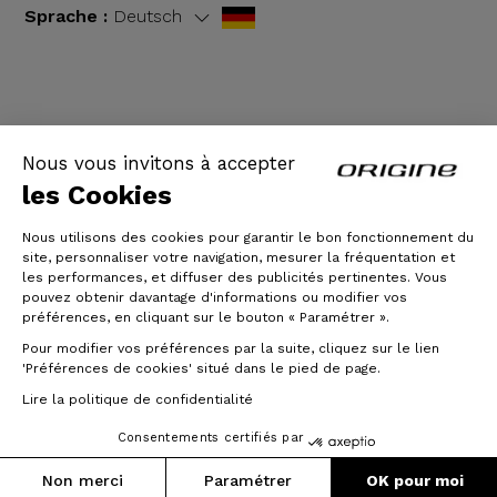
Sprache :
Deutsch
AGB
|
Rechtliche Hinweise
Nous vous invitons à accepter
les Cookies
Nous utilisons des cookies pour garantir le bon fonctionnement du
site, personnaliser votre navigation, mesurer la fréquentation et
les performances, et diffuser des publicités pertinentes. Vous
pouvez obtenir davantage d'informations ou modifier vos
préférences, en cliquant sur le bouton « Paramétrer ».
Pour modifier vos préférences par la suite, cliquez sur le lien
© Origine Cycles
'Préférences de cookies' situé dans le pied de page.
Lire la politique de confidentialité
Consentements certifiés par
Non merci
Paramétrer
OK pour moi