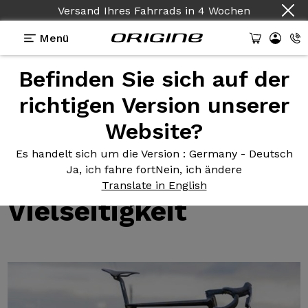
Versand Ihres Fahrrads
in
4 Wochen
Menü
Befinden Sie sich auf der
Fahrradtests Herkunft
>
Test des Axxome RR von
3bikes: Leichtgewicht und Vielseitigkeit
richtigen Version unserer
Test des
Axxome RR
Website?
von 3bikes:
Es handelt sich um die Version
: Germany - Deutsch
Leichtgewicht und
Ja, ich fahre fort
Nein, ich ändere
Translate in English
Vielseitigkeit