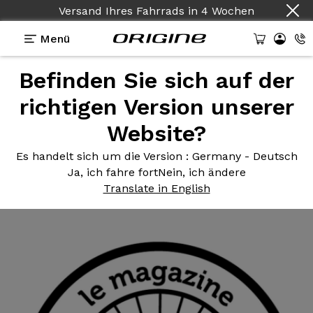
Versand Ihres Fahrrads
in
4 Wochen
Menü
Befinden Sie sich auf der
Fahrradtests Herkunft
>
Videotest des Axxome II RS
von Top Vélo
richtigen Version unserer
Videotest des
Website?
Axxome II RS von Top
Es handelt sich um die Version
: Germany - Deutsch
Vélo
Ja, ich fahre fort
Nein, ich ändere
Translate in English