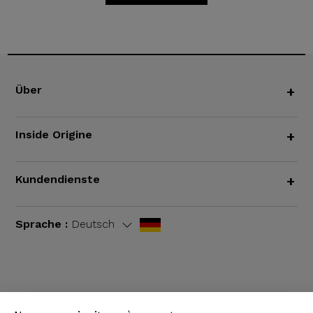
Über
+
Inside Origine
+
Kundendienste
+
Sprache :
Deutsch
AGB
|
Rechtliche Hinweise