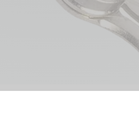
ine
Kundendienste
Sprache 
Garantien
Zahlung