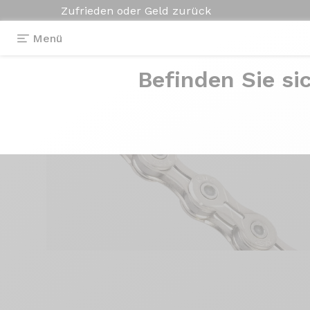
Zufrieden oder Geld zurück
Menü
Befinden Sie si
Ausstattungen
>
Kette
>
KMC X11EL