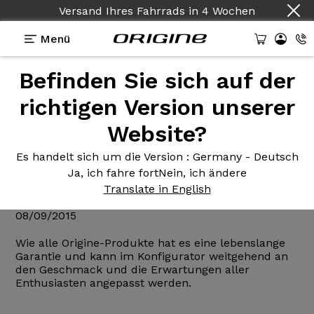
Versand Ihres Fahrrads
in
4 Wochen
Menü
Befinden Sie sich auf der
Nachrichten Herkunft
>
Der Axxome Disc ist als
Rahmenset und im Konfigurator erhältlich.
richtigen Version unserer
Website?
Der Axxome
Disc ist als
Rahmenset und im
Es handelt sich um die Version
: Germany - Deutsch
Ja, ich fahre fort
Nein, ich ändere
Konfigurator erhältlich.
Translate in English
08/09/2015
Wie alle Origine-Produkte hat es eine lebenslange
Garantie und kann im Konfigurator weitgehend an
den Geschmack und die Erwartungen aller
Enthusiasten angepasst werden.