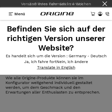
Versand Ihres Fahrrads
Zufrieden oder Geld zurück
in
4 Wochen
Menü
Befinden Sie sich auf der
Nachrichten Herkunft
>
Die Origine-Reihe 2016 wird
enthüllt
richtigen Version unserer
Website?
Die Origine-Reihe
2016 wird
enthüllt
Es handelt sich um die Version
: Germany - Deutsch
Ja, ich fahre fort
Nein, ich ändere
Translate in English
08/09/2015
Wie alle Origine-Produkte können sie im
Konfigurator weitgehend individuell gestaltet
werden, um dem Geschmack und den
Erwartungen aller Enthusiasten zu entsprechen.