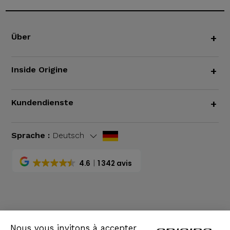
Über
+
Inside Origine
+
Kundendienste
+
Sprache :
Deutsch
4.6
1 342 avis
AGB
|
Rechtliche Hinweise
Nous vous invitons à accepter