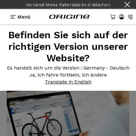
Versand Ihres Fahrrads
in
4 Wochen
Menü
Befinden Sie sich auf der
Nachrichten Herkunft
>
Die Neuheiten 2018 sind
auf dem Origine-Konfigurator.
richtigen Version unserer
Website?
Die Neuheiten
2018 sind auf
dem Origine-Konfigurator.
Es handelt sich um die Version
: Germany - Deutsch
Ja, ich fahre fort
Nein, ich ändere
Translate in English