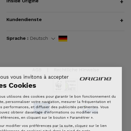
Inside Origine
+
Kundendienste
+
Sprache :
Deutsch
AGB
|
Rechtliche Hinweise
Nous vous invitons à accepter
les Cookies
Nous utilisons des cookies pour garantir le bon fonctionnement du
site, personnaliser votre navigation, mesurer la fréquentation et
les performances, et diffuser des publicités pertinentes. Vous
pouvez obtenir davantage d'informations ou modifier vos
préférences, en cliquant sur le bouton « Paramétrer ».
Pour modifier vos préférences par la suite, cliquez sur le lien
© Origine Cycles