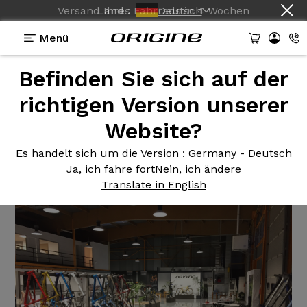
Land :
Deutsch
Menü
Befinden Sie sich auf der
Nachrichten Herkunft
>
Tage der offenen Tür am 7.
und 8. Juni
richtigen Version unserer
Website?
Tage der
offenen Tür am 7.
und 8. Juni
Es handelt sich um die Version
: Germany - Deutsch
Ja, ich fahre fort
Nein, ich ändere
Translate in English