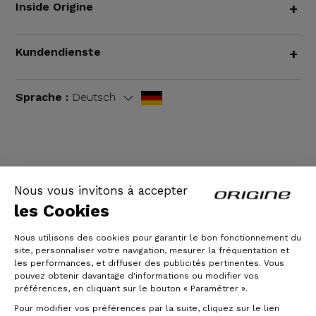
Inside Origine
+
Kundendienste
+
Sprache :
Deutsch
AGB
|
Rechtliche Hinweise
Nous vous invitons à accepter
les Cookies
Nous utilisons des cookies pour garantir le bon fonctionnement du
site, personnaliser votre navigation, mesurer la fréquentation et
les performances, et diffuser des publicités pertinentes. Vous
pouvez obtenir davantage d'informations ou modifier vos
préférences, en cliquant sur le bouton « Paramétrer ».
Pour modifier vos préférences par la suite, cliquez sur le lien
© Origine Cycles