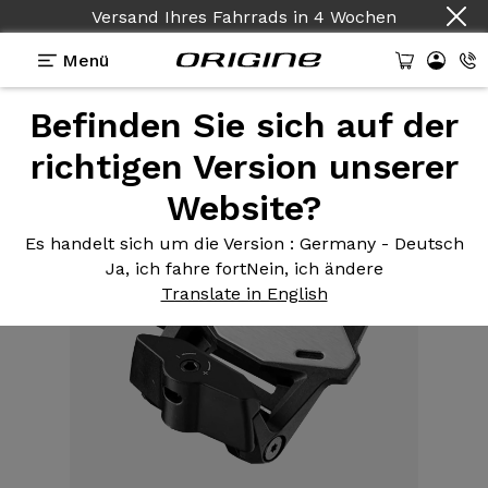
Versand Ihres Fahrrads
in
4 Wochen
Menü
Befinden Sie sich auf der
Ausstattungen
>
Pedale
>
Keo 2 Max Carbon
richtigen Version unserer
Website?
Es handelt sich um die Version
: Germany - Deutsch
Ja, ich fahre fort
Nein, ich ändere
Translate in English