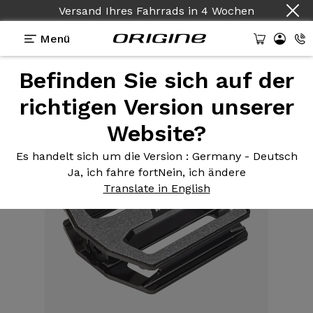
Versand Ihres Fahrrads
in
4 Wochen
Menü
Befinden Sie sich auf der
Ausstattungen
>
Pedale
>
Urban C293 rutschfest
richtigen Version unserer
Website?
Es handelt sich um die Version
: Germany - Deutsch
Ja, ich fahre fort
Nein, ich ändere
Translate in English