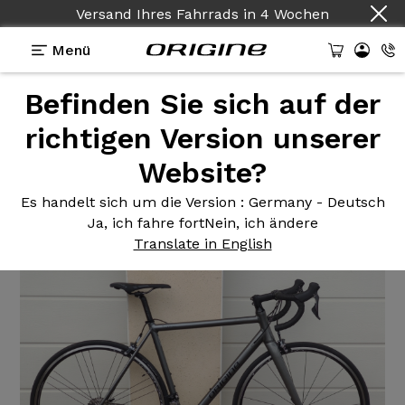
Versand Ihres Fahrrads
in
4 Wochen
Menü
Befinden Sie sich auf der
Erfahrungsberichte
>
Tuxedo - Shimano 105 R7000
- Campagnolo Calima
richtigen Version unserer
Website?
Tuxedo -
Shimano 105 R7000
- Campagnolo Calima
Es handelt sich um die Version
: Germany - Deutsch
Ja, ich fahre fort
Nein, ich ändere
Translate in English