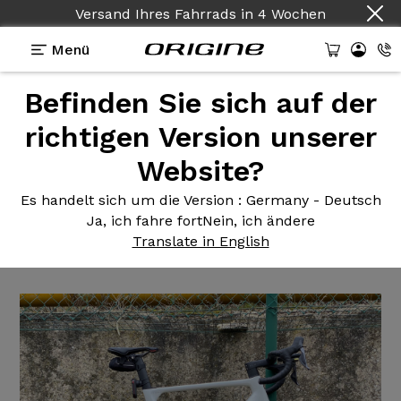
Versand Ihres Fahrrads
in
4 Wochen
Menü
Befinden Sie sich auf der
Erfahrungsberichte
>
Fraxion GTR - Shimano
Ultegra Di2 12v - Prymahl Orion C35Pro
richtigen Version unserer
Website?
Fraxion GTR
- Shimano
Ultegra Di2 12v - Prymahl
Es handelt sich um die Version
: Germany - Deutsch
Ja, ich fahre fort
Nein, ich ändere
Orion C35Pro
Translate in English