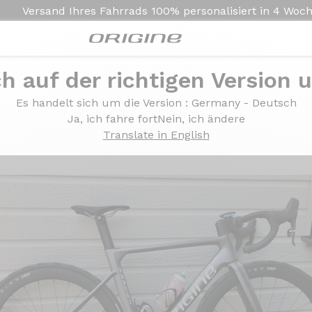
Versand Ihres Fahrrads
100% personalisiert in
4 Woc
ch auf der richtigen Version 
m Force 22 - Prymahl Orion C50 R
Es handelt sich um die Version
: Germany - Deutsch
am Force 22 - Prymahl 
Ja, ich fahre fort
Nein, ich ändere
Translate in English