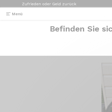
Zufrieden oder Geld zurück
Menü
Befinden Sie si
Erfahrungsberichte
>
Fraxion GTR - Sra
Fraxion GTR
- Sr