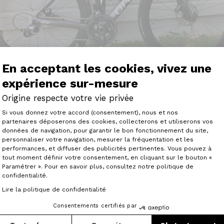
En acceptant les cookies, vivez une
expérience sur-mesure
Origine respecte votre vie privée
Plateforme de Gestion du Consenteme
Si vous donnez votre accord (consentement), nous et nos
partenaires déposerons des cookies, collecterons et utiliserons vos
données de navigation, pour garantir le bon fonctionnement du site,
personnaliser votre navigation, mesurer la fréquentation et les
Axeptio consent
performances, et diffuser des publicités pertinentes. Vous pouvez à
’ai pris possession de mon fraxxion et ce n’est que du bon
tout moment définir votre consentement, en cliquant sur le bouton «
ueule. Je compte plus le nombre de cyclo qui m’interpelle. 
Paramétrer ». Pour en savoir plus, consultez notre politique de
confidentialité.
r mes sorties.
Lire la politique de confidentialité
z fait du bon boulot"
Consentements certifiés par