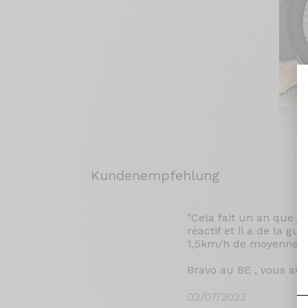
Kundenempfehlung
"Cela fait un an que j
réactif et il a de la g
1,5km/h de moyenne su
Bravo au BE , vous ave
03/07/2023