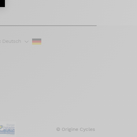
r
:
Deutsch
© Origine Cycles