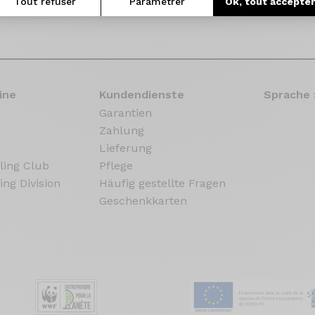
Tout refuser
Paramétrer
Ok, tout accepte
ine
Kundendienste
Sprache 
Garantien
Zahlung
Lieferung
ling Club
Pflege
ing Division
Häufig gestellte Fragen
Geschenkkarten