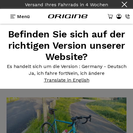
Versand Ihres Fahrrads
in
4 Wochen
Menü
Befinden Sie sich auf der
Erfahrungsberichte
>
Axxome 2 GTR Evo - Shimano
Ultegra Di2 - Prymahl Orion C35R
richtigen Version unserer
Website?
Axxome 2
GTR Evo - Shimano
Ultegra Di2 - Prymahl Orion
Es handelt sich um die Version
: Germany - Deutsch
Ja, ich fahre fort
Nein, ich ändere
C35R
Translate in English