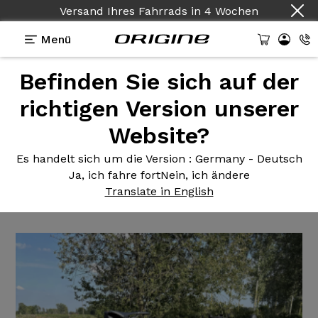
Versand Ihres Fahrrads
in
4 Wochen
Menü
Befinden Sie sich auf der
Erfahrungsberichte
>
Axxome III GTO - Shimano
105 R7100 12v - Prymahl Orion A30R
richtigen Version unserer
Website?
Axxome III
GTO - Shimano 105
R7100 12v - Prymahl Orion
Es handelt sich um die Version
: Germany - Deutsch
Ja, ich fahre fort
Nein, ich ändere
A30R
Translate in English