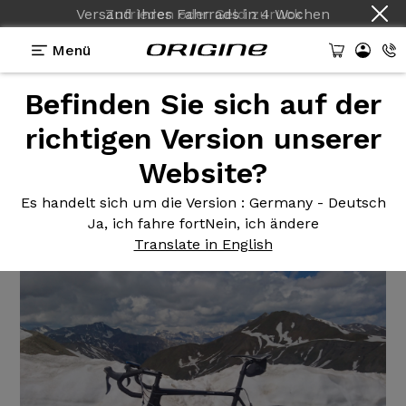
Versand Ihres Fahrrads
in
4 Wochen
Menü
Befinden Sie sich auf der
Erfahrungsberichte
>
Vélo de course Axxome 350
Dura-Ace Ksyrium Pro SL
richtigen Version unserer
Website?
Vélo de
course Axxome 350
Dura-Ace Ksyrium Pro SL
Es handelt sich um die Version
: Germany - Deutsch
Ja, ich fahre fort
Nein, ich ändere
Translate in English