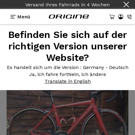
Versand Ihres Fahrrads
in
4 Wochen
Menü
Befinden Sie sich auf der
Erfahrungsberichte
>
Axxome 350 Ultegra di2 Rotor
richtigen Version unserer
Axxome 350
Ultegra di2 Rotor
Website?
Es handelt sich um die Version
: Germany - Deutsch
Ja, ich fahre fort
Nein, ich ändere
Translate in English