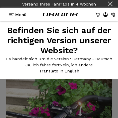
Versand Ihres Fahrrads
in
4 Wochen
Menü
Befinden Sie sich auf der
Erfahrungsberichte
>
Origine Axxome configuré
XH68
richtigen Version unserer
Website?
Origine Axxome
configuré
XH68
Es handelt sich um die Version
: Germany - Deutsch
Ja, ich fahre fort
Nein, ich ändere
Translate in English