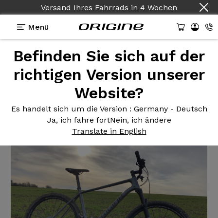
Versand Ihres Fahrrads
in
4 Wochen
Menü
Befinden Sie sich auf der
Erfahrungsberichte
>
Théorème GT - Shimano XT -
Mavic CrossMax Pro
richtigen Version unserer
Website?
Théorème GT
- Shimano XT -
Mavic CrossMax Pro
Es handelt sich um die Version
: Germany - Deutsch
Ja, ich fahre fort
Nein, ich ändere
Translate in English