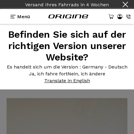
Versand Ihres Fahrrads
in
4 Wochen
Menü
Befinden Sie sich auf der
Erfahrungsberichte
>
Vélo de course Axxome II RS
Campagnolo Chorus et Shamal
richtigen Version unserer
Website?
Vélo de
course Axxome II RS
Campagnolo Chorus et
Es handelt sich um die Version
: Germany - Deutsch
Ja, ich fahre fort
Nein, ich ändere
Shamal
Translate in English