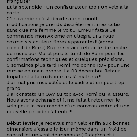
française"
Et là splendide ! Un configurateur top ! Un vélo à la
carte.
01 novembre c'est décidé après moult
modifications je prends discrètement mes côtés
sans que ma femme le voit.... Erreur fatale Je
commande mon Axiome en ultegra DI 2 roue
cosmic sls couleur fibres apparentes!!!(après
conseil de Remi) Super service retour le dimanche
de monsieur Morel puis le lundi de Rémi pour les
confirmations techniques et quelques précisions.
5 semaines plus tard Remi me donne RDV pour une
remise en main propre. Le 03 décembre Retour
impatient a la maison mais là malheur!!!
J'ai mal pris mes côtés et le cadre et un peu trop
grand.
J'ai constaté un SAV au top avec Remi qui a assuré.
Nous avons échangé et il me fallait retourner le
velo pour la commande d'un nouveau cadre et une
nouvelle période d'attente!!!
Début février je recevais mon velo enfin aux bonnes
dimension! J'essaie le jour même dans un froid de
canard!!et un vent de maboule (-2 degrés et +