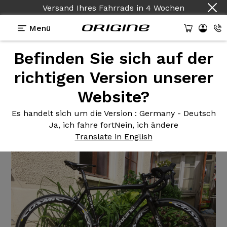
Versand Ihres Fahrrads
in
4 Wochen
Menü
Befinden Sie sich auf der
Erfahrungsberichte
>
Vélo de route Origine Axxome
Ultegra DI2 Mavic Cosmic SLS
richtigen Version unserer
Website?
Vélo de
route Origine Axxome
Ultegra DI2 Mavic Cosmic SLS
Es handelt sich um die Version
: Germany - Deutsch
Ja, ich fahre fort
Nein, ich ändere
Translate in English