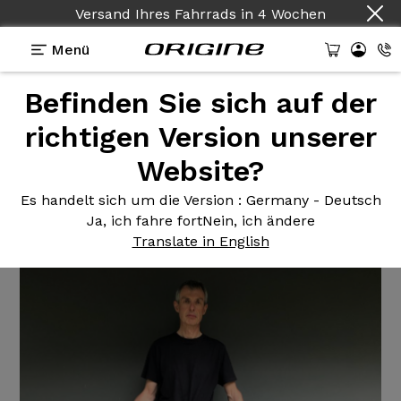
Versand Ihres Fahrrads
in
4 Wochen
Menü
Befinden Sie sich auf der
Erfahrungsberichte
>
Axxome II RS - Shimano
Ultegra R8000
richtigen Version unserer
Website?
Axxome II
RS - Shimano
Ultegra R8000
Es handelt sich um die Version
: Germany - Deutsch
Ja, ich fahre fort
Nein, ich ändere
Translate in English