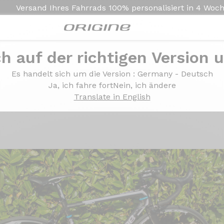
Versand Ihres Fahrrads
100% personalisiert in
4 Woc
ch auf der richtigen Version 
ome Campagnolo Athena Mavic Ksyrium Elite S
Es handelt sich um die Version
: Germany - Deutsch
xome Campagnolo Athe
Ja, ich fahre fort
Nein, ich ändere
Translate in English