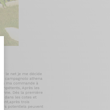
nt : Personnalisez vos Options
ur le net je me décide
nté campagnolo athena
 après ma commande à
compétents, Après les
sienne. Dés la première
out dans les cotes et
lent,après trois
urs potentiels peuvent