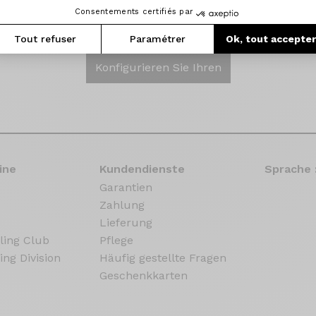
oute tranquilité avec un rapport qualité prix excellent."
Consentements certifiés par
Tout refuser
Paramétrer
Ok, tout accepte
Konfigurieren Sie Ihren
ine
Kundendienste
Sprache 
Garantien
Zahlung
Lieferung
ling Club
Pflege
ing Division
Häufig gestellte Fragen
Geschenkkarten