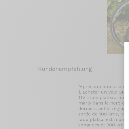
Kundenempfehlung
"Apres quelques semai
à acheter un vélo ORI
11V triple plateau rou
marly dans le nord de
derniers petits réglag
sortie de 100 kms, je s
faux plats.c est mon p
semaines et 900 kms c 