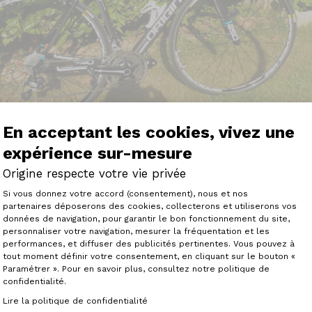
En acceptant les cookies, vivez une
expérience sur-mesure
Origine respecte votre vie privée
Plateforme de Gestion du Consenteme
Si vous donnez votre accord (consentement), nous et nos
partenaires déposerons des cookies, collecterons et utiliserons vos
nes de recherches et comparaisons rapport qualité prix s
données de navigation, pour garantir le bon fonctionnement du site,
GINE fabrication française cadre axxome 250 carbone mo
personnaliser votre navigation, mesurer la fréquentation et les
Axeptio consent
es ksyrium élite s, que je suis allé chercher 4 semaines
performances, et diffuser des publicités pertinentes. Vous pouvez à
 la France Bon accueil sur place par des gens sympas et 
tout moment définir votre consentement, en cliquant sur le bouton «
es je prenais possession du vélo puis retour en région pari
Paramétrer ». Pour en savoir plus, consultez notre politique de
uis étonné par la facilitée de pédalage et la fluidités surt
confidentialité.
remier cadre tout carbone et vraiment le confort est excel
est que du bonheur de rouler ce type de vélo. les achete
Lire la politique de confidentialité