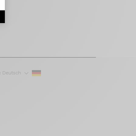
r
:
Deutsch