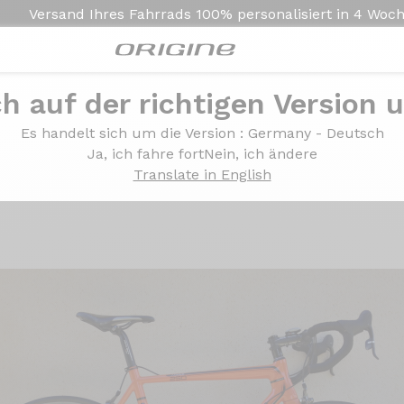
Versand Ihres Fahrrads
100% personalisiert in
4 Woc
ch auf der richtigen Version 
xome 250 Sram Force 22 Mavic Ksyrium SLS
Es handelt sich um die Version
: Germany - Deutsch
xxome 250 Sram Force 
Ja, ich fahre fort
Nein, ich ändere
Translate in English