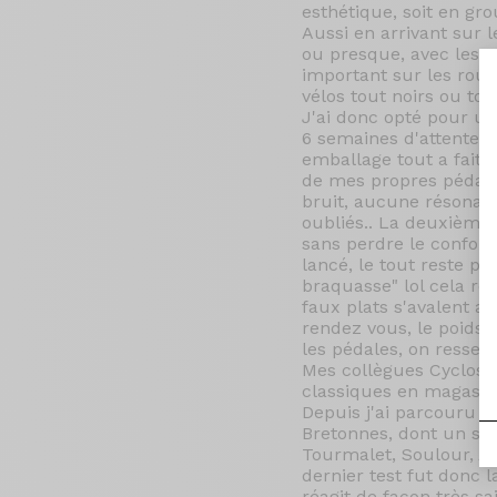
esthétique, soit en gr
Aussi en arrivant sur l
ou presque, avec les 
important sur les roue
vélos tout noirs ou tou
J'ai donc opté pour u
6 semaines d'attente f
emballage tout a fait a
de mes propres pédales
bruit, aucune résonanc
oubliés.. La deuxième 
sans perdre le confor
lancé, le tout reste pr
braquasse" lol cela rép
faux plats s'avalent as
rendez vous, le poids 
les pédales, on ressent 
Mes collègues Cyclos au
classiques en magasin.
Depuis j'ai parcouru p
Bretonnes, dont un sé
Tourmalet, Soulour, Au
dernier test fut donc l
réagit de façon très s