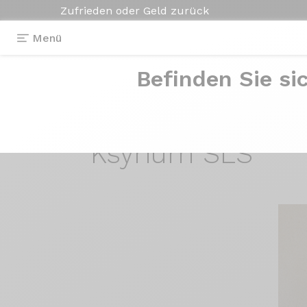
Zufrieden oder Geld zurück
Menü
Befinden Sie si
Erfahrungsberichte
>
Velo de course Ax
Velo de
course A
Ksyrium SLS