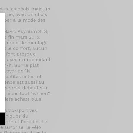
 tous les choix majeurs
gamme, avec un choix
happer à la mode des
e Mavic Ksyrium SLS,
cée fin mars 2015,
 à faire et le montage
est le confort, aucun
nt : Personnalisez vos Options
se font presque
gide avec du répondant
km/h. Sur le plat
envoyer de "la
s petites côtes, et
icience est aussi au
'on se met debout sur
i, j'étais tout "whaou".
erniers achats plus
 cyclo-sportives
mythiques du
r
artin et Portalet. Le
e surprise, le vélo
n flottement dans le