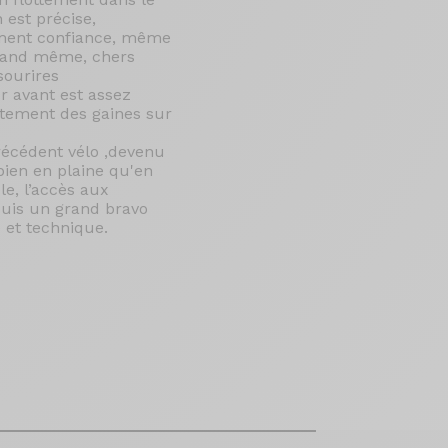
 est précise,
ument confiance, même
quand même, chers
sourires
r avant est assez
ottement des gaines sur
précédent vélo ,devenu
 bien en plaine qu'en
e, l’accès aux
puis un grand bravo
e et technique.