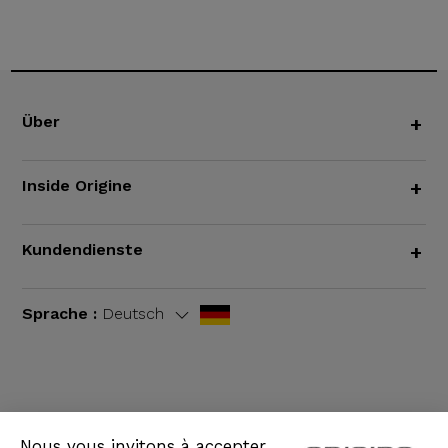
Über
+
Inside Origine
+
Kundendienste
+
Sprache :
Deutsch
AGB
|
Rechtliche Hinweise
Nous vous invitons à accepter