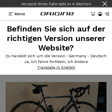
Versand Ihres Fahrrads
in
4 Wochen
Menü
Befinden Sie sich auf der
Erfahrungsberichte
>
Velo de course Origine
Axxome Shimano 105 roues Asterion
richtigen Version unserer
Website?
Velo de
course Origine
Axxome Shimano 105 roues
Es handelt sich um die Version
: Germany - Deutsch
Ja, ich fahre fort
Nein, ich ändere
Asterion
Translate in English