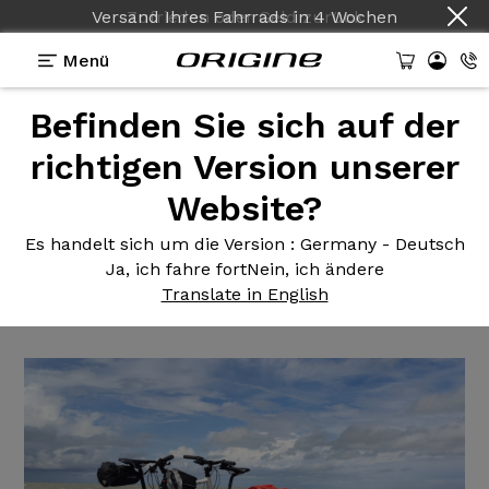
Versand Ihres Fahrrads
in
4 Wochen
Menü
Befinden Sie sich auf der
Erfahrungsberichte
>
Trail Flat Bar - Shimano
Tiagra - Roues Fulcrum Rapid Red 900
richtigen Version unserer
Website?
Trail Flat
Bar - Shimano Tiagra
- Roues Fulcrum Rapid Red
Es handelt sich um die Version
: Germany - Deutsch
Ja, ich fahre fort
Nein, ich ändere
900
Translate in English