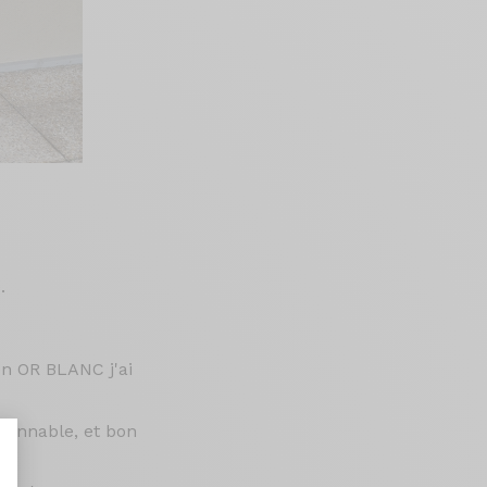
.
en OR BLANC j'ai
sonnable, et bon
.