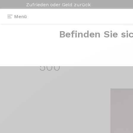
Zufrieden oder Geld zurück
Menü
Befinden Sie si
Erfahrungsberichte
>
GRAXX II Or blanc
GRAXX II
Or blan
500