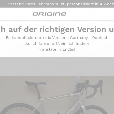
Versand Ihres Fahrrads
100% personalisiert in
4 Woc
ch auf der richtigen Version 
 - GRX 800 - Roues Fulcrum Rapid Red 500
Es handelt sich um die Version
: Germany - Deutsch
c - GRX 800 - Roues Fu
Ja, ich fahre fort
Nein, ich ändere
Translate in English