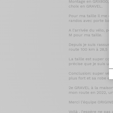
Montage en GRX800, fau
choix en GRAVEL.
Pour ma taille il me c
randos avec porte baga
A l'arrivée du vélo, pe
M pour ma taille.
Depuis je suis rassuré
route 100 km à 28,5 de
La taille est super c
précise que je suis un 
Conclusion: super vélo
plus fort et sa robe es
2e GRAVEL à la maison
mon route en 2022, u
Merci l'équipe ORIGINE
Voilà , j'espère ne pa