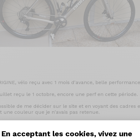
IGINE, vélo reçu avec 1 mois d'avance, belle performance
illet reçu le 1 octobre, encore une perf en cette période.
ossible de me décider sur le site et en voyant des cadres 
st une couleur que je n'avais pas retenue.
mercial sur les composants disponibles dans un délai rai
 FULCRUM RAPID RED 500, plus résistantes pour le GRAVEL
En acceptant les cookies, vivez une