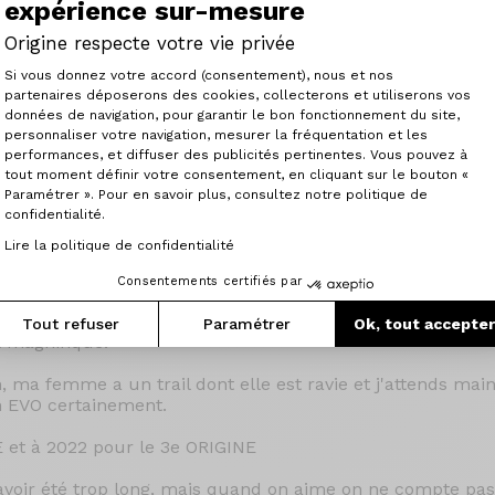
expérience sur-mesure
te de 600 disponible et cassette 11/42 40 pas dispo, qui s
Origine respecte votre vie privée
Plateforme de Gestion du Consenteme
onseille un L, pour 1m78 et une pratique mixte GRAVEL, vé
Si vous donnez votre accord (consentement), nous et nos
ge en retraite.
partenaires déposerons des cookies, collecterons et utiliserons vos
données de navigation, pour garantir le bon fonctionnement du site,
tite peur, le vélo parait immense, je doute. Je regarde sur 
personnaliser votre navigation, mesurer la fréquentation et les
Axeptio consent
performances, et diffuser des publicités pertinentes. Vous pouvez à
tout moment définir votre consentement, en cliquant sur le bouton «
 après 600km de belles sorties GRAVEL avec passages tech
Paramétrer ». Pour en savoir plus, consultez notre politique de
 moyenne (avec roues de routes) et les AR trajets TAF.
confidentialité.
Lire la politique de confidentialité
onfort en mode rando, légèrement grande en GRAVEL, sans 
ancien trialiste moto et VTTiste, mais serait gênante pour
Consentements certifiés par
, confortable, qui envoi en GRAVEL et sur route, on a tou
Tout refuser
Paramétrer
Ok, tout accepte
t magnifique.
, ma femme a un trail dont elle est ravie et j'attends m
n EVO certainement.
 et à 2022 pour le 3e ORIGINE
s avoir été trop long, mais quand on aime on ne compte pas