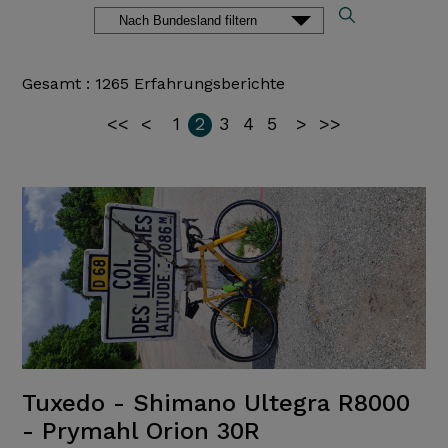
Gesamt : 1265 Erfahrungsberichte
<<
<
1
2
3
4
5
>
>>
Tuxedo - Shimano Ultegra R8000
- Prymahl Orion 30R