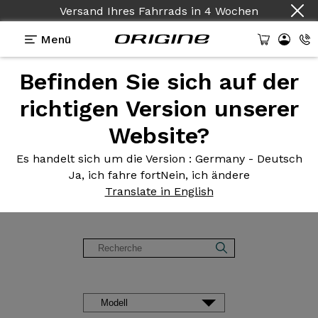
Versand Ihres Fahrrads
Land :
Deutsch
in
4 Wochen
Menü
Befinden Sie sich auf der
Kundenmeinungen und
-
richtigen Version unserer
erfahrungen Origine
Website?
Es handelt sich um die Version
: Germany - Deutsch
Lesen Sie die Meinungen zu unseren Rennrädern,
Ja, ich fahre fort
Nein, ich ändere
Gravelbikes, MTBs und E-Bikes. Erfahrungsberichte,
von der Konfiguration des Fahrrads über die Lieferung
Translate in English
bis hin zum Kundenerlebnis.