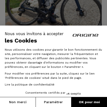
Nous vous invitons à accepter
les Cookies
Nous utilisons des cookies pour garantir le bon fonctionnement du
site, personnaliser votre navigation, mesurer la fréquentation et
Axxome GTO - Shimano Ultegra
les performances, et diffuser des publicités pertinentes. Vous
pouvez obtenir davantage d'informations ou modifier vos
Di2 - Prymahl Orion C35 R
préférences, en cliquant sur le bouton « Paramétrer ».
Pour modifier vos préférences par la suite, cliquez sur le lien
Très bon vélo, réactif. Reste à l essayer en montagne
'Préférences de cookies' situé dans le pied de page.
et voir son comportement en descente.
Lire la politique de confidentialité
01/05/2025
Consentements certifiés par
Non merci
Paramétrer
OK pour moi
Lesen Sie mehr