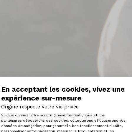
En acceptant les cookies, vivez une
expérience sur-mesure
Origine respecte votre vie privée
Plateforme de Gestion du Consenteme
Si vous donnez votre accord (consentement), nous et nos
partenaires déposerons des cookies, collecterons et utiliserons vos
 Origine
données de navigation, pour garantir le bon fonctionnement du site,
personnaliser votre navigation, mesurer la fréquentation et les
Axeptio consent