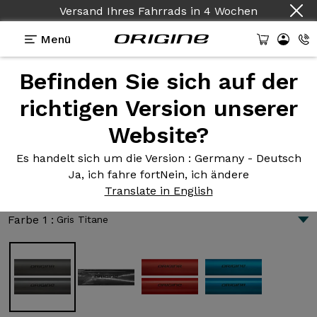
Versand Ihres Fahrrads
in
4 Wochen
Menü
Befinden Sie sich auf der
Präsentation
Technologien
richtigen Version unserer
Website?
GTO-Theorem M2
Es handelt sich um die Version
: Germany - Deutsch
3 025 €
|
10.5 kg
Ja, ich fahre fort
Nein, ich ändere
Theorem GTO M2 | Ursprung MTB Cross-Country
Translate in English
Semi-rigid | Montage nach Wunsch
Farbe 1 :
Gris Titane