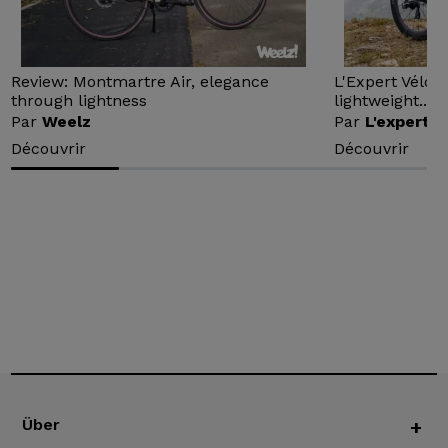
Review: Montmartre Air, elegance
L'Expert Vélo 
through lightness
lightweight...
Par
Weelz
Par
L'expert v
Découvrir
Découvrir
Über
+