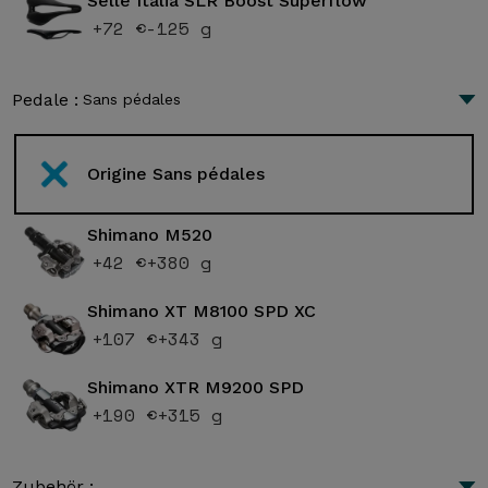
Selle Italia SLR Boost Superflow
+72 €
-125 g
Pedale :
Sans pédales
Origine Sans pédales
Shimano M520
+42 €
+380 g
Shimano XT M8100 SPD XC
+107 €
+343 g
Shimano XTR M9200 SPD
+190 €
+315 g
Zubehör :