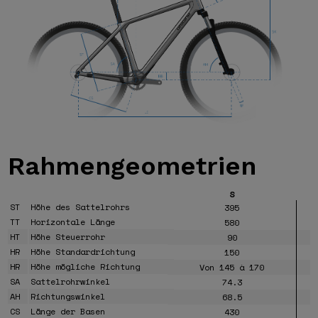
Rahmengeometrien
S
ST
Höhe des Sattelrohrs
395
TT
Horizontale Länge
580
HT
Höhe Steuerrohr
90
HR
Höhe Standardrichtung
150
HR
Höhe mögliche Richtung
Von 145 à 170
SA
Sattelrohrwinkel
74.3
AH
Richtungswinkel
68.5
CS
Länge der Basen
430